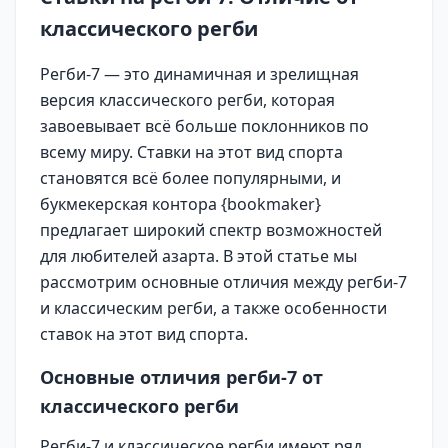
классического регби
Регби-7 — это динамичная и зрелищная
версия классического регби, которая
завоевывает всё больше поклонников по
всему миру. Ставки на этот вид спорта
становятся всё более популярными, и
букмекерская контора {bookmaker}
предлагает широкий спектр возможностей
для любителей азарта. В этой статье мы
рассмотрим основные отличия между регби-7
и классическим регби, а также особенности
ставок на этот вид спорта.
Основные отличия регби-7 от
классического регби
Регби-7 и классическое регби имеют ряд