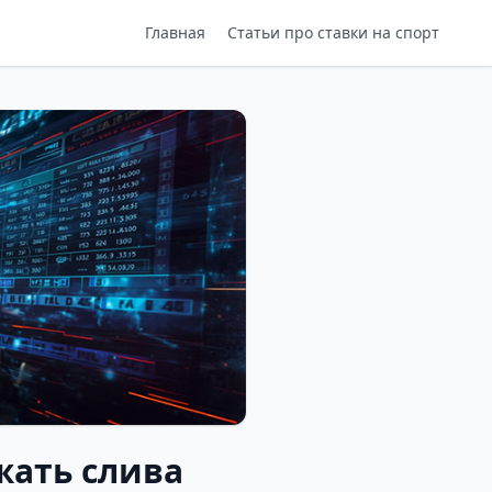
Главная
Статьи про ставки на спорт
жать слива