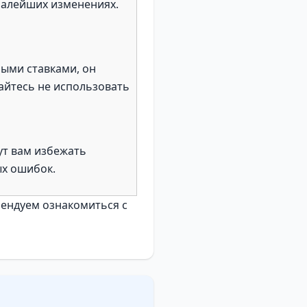
малейших изменениях.
ными ставками, он
айтесь не использовать
ут вам избежать
ых ошибок.
мендуем ознакомиться с