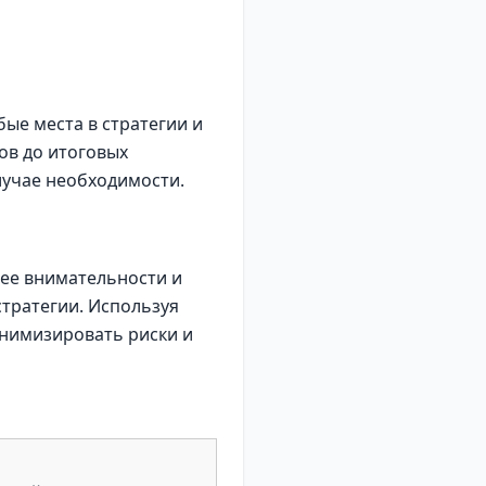
ые места в стратегии и
ов до итоговых
лучае необходимости.
щее внимательности и
тратегии. Используя
инимизировать риски и