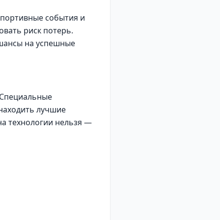
 спортивные события и
овать риск потерь.
шансы на успешные
 Специальные
находить лучшие
на технологии нельзя —