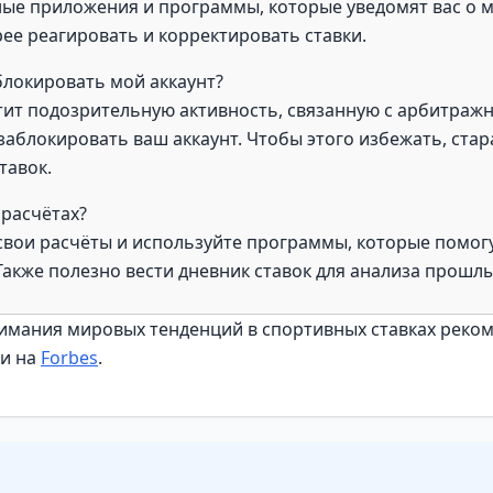
ые приложения и программы, которые уведомят вас о 
ее реагировать и корректировать ставки.
блокировать мой аккаунт?
етит подозрительную активность, связанную с арбитраж
заблокировать ваш аккаунт. Чтобы этого избежать, стар
тавок.
 расчётах?
свои расчёты и используйте программы, которые помог
Также полезно вести дневник ставок для анализа прошл
нимания мировых тенденций в спортивных ставках реко
ми на
Forbes
.