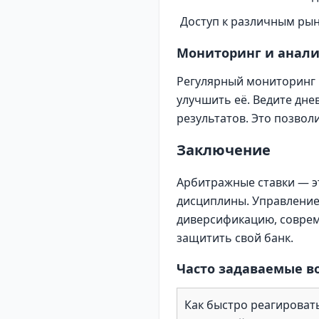
Доступ к различным ры
Мониторинг и анали
Регулярный мониторинг р
улучшить её. Ведите дне
результатов. Это позвол
Заключение
Арбитражные ставки — эт
дисциплины. Управление
диверсификацию, соврем
защитить свой банк.
Часто задаваемые в
Как быстро реагироват