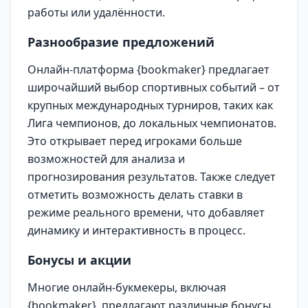
работы или удалённости.
Разнообразие предложений
Онлайн-платформа {bookmaker} предлагает
широчайший выбор спортивных событий – от
крупных международных турниров, таких как
Лига чемпионов, до локальных чемпионатов.
Это открывает перед игроками больше
возможностей для анализа и
прогнозирования результатов. Также следует
отметить возможность делать ставки в
режиме реального времени, что добавляет
динамику и интерактивность в процесс.
Бонусы и акции
Многие онлайн-букмекеры, включая
{bookmaker}, предлагают различные бонусы