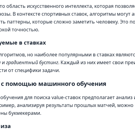
о область искусственного интеллекта, которая позволя
нозы. В контексте спортивных ставок, алгоритмы могут
ть паттерны, которые сложно заметить человеку. Это п
окой точностью.
уемые в ставках
лгоритмов, но наиболее популярными в ставках являют
и
и
градиентный бустинг
. Каждый из них имеет свои пр
ти от специфики задачи.
ок с помощью машинного обучения
бучения для поиска value-ставок предполагает анализ 
пример, анализируя результаты прошлых матчей, можно
ены букмекерами.
лиза