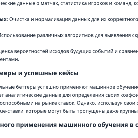
еские данные о матчах, статистика игроков и команд, 
ых:
Очистка и нормализация данных для их корректного
спользование различных алгоритмов для выявления ск
енка вероятностей исходов будущих событий и сравне
ентами.
меры и успешные кейсы
льные беттеры успешно применяют машинное обучение
ует аналитические данные для определения своих коэфф
оспособными на рынке ставок. Однако, используя свои
lue-ставки, которые могут быть пропущены даже крупн
шного применения машинного обучения в 