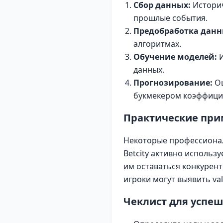
Сбор данных:
Историч
прошлые события.
Предобработка данн
алгоритмах.
Обучение моделей:
И
данных.
Прогнозирование:
Оц
букмекером коэффици
Практические при
Некоторые профессиона
Betcity активно использ
им оставаться конкурент
игроки могут выявить va
Чеклист для успе