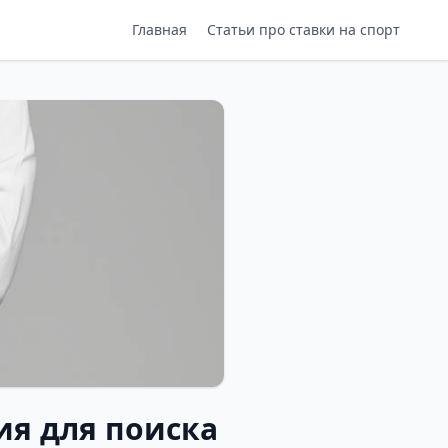
Главная
Статьи про ставки на спорт
я для поиска