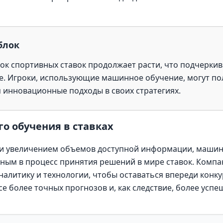
блок
нок спортивных ставок продолжает расти, что подчерки
ре. Игроки, использующие машинное обучение, могут п
 инновационные подходы в своих стратегиях.
о обучения в ставках
 и увеличением объемов доступной информации, машин
ным в процесс принятия решений в мире ставок. Компан
налитику и технологии, чтобы оставаться впереди конку
е более точных прогнозов и, как следствие, более успе