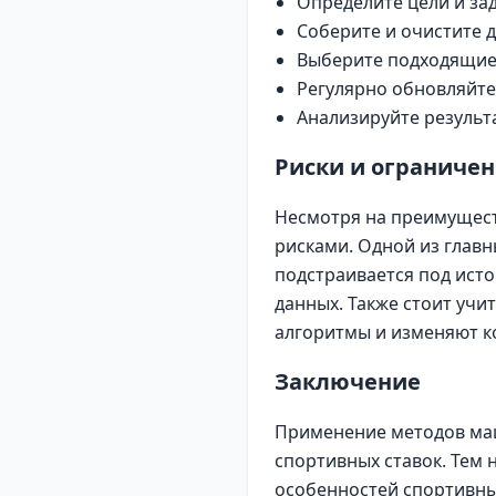
Определите цели и за
Соберите и очистите 
Выберите подходящие 
Регулярно обновляйте
Анализируйте результ
Риски и ограниче
Несмотря на преимущест
рисками. Одной из глав
подстраивается под исто
данных. Также стоит учи
алгоритмы и изменяют к
Заключение
Применение методов маш
спортивных ставок. Тем н
особенностей спортивны