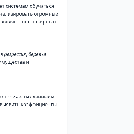
ет системам обучаться
 анализировать огромные
озволяет прогнозировать
ся
регрессия
,
деревья
еимущества и
исторических данных и
 выявить коэффициенты,