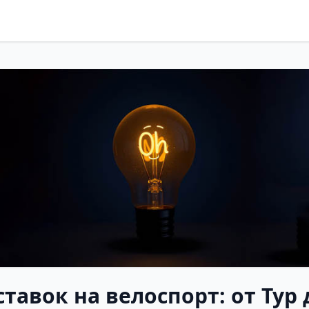
тавок на велоспорт: от Тур 