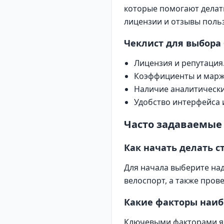
которые помогают делат
лицензии и отзывы поль
Чеклист для выбора
Лицензия и репутация
Коэффициенты и марж
Наличие аналитически
Удобство интерфейса 
Часто задаваемые 
Как начать делать с
Для начала выберите над
велоспорт, а также пров
Какие факторы наибо
Ключевыми факторами яв