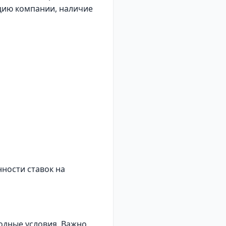
цию компании, наличие
ности ставок на
одные условия. Важно