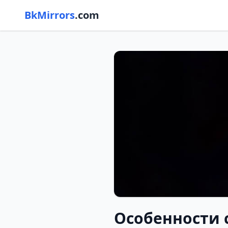
BkMirrors
.com
Особенности с