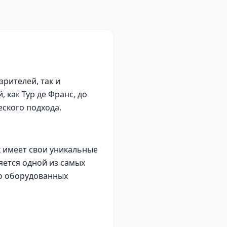
рителей, так и
 как Тур де Франс, до
еского подхода.
х имеет свои уникальные
яется одной из самых
но оборудованных