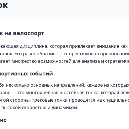
ок
к на велоспорт
вающая дисциплина, которая привлекает внимание как з
авок. Его разнообразие — от престижных соревнований,
гает множество возможностей для анализа и стратегич
портивных событий
бя несколько основных направлений, каждое из которы
Франс — это многодневная шоссейная гонка, которая явл
угой стороны, трековые гонки проводятся на специаль
я высокой скоростью и динамикой.
анс