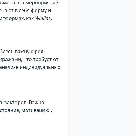
авки на это мероприятие
ючают в себя форму и
латформах, как
Winline
,
 Здесь важную роль
иражами, что требует от
 анализе индивидуальных
а факторов. Важно
остояние, мотивацию и