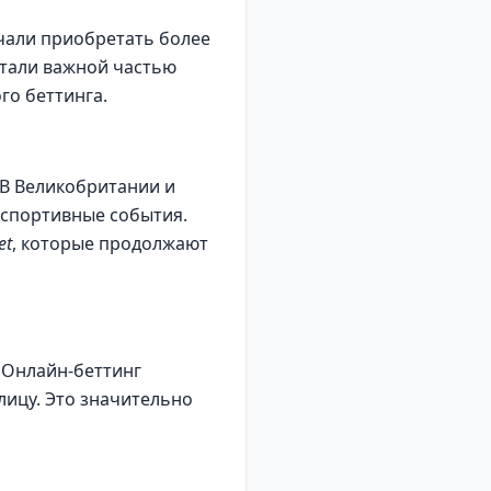
чали приобретать более
 стали важной частью
го беттинга.
 В Великобритании и
 спортивные события.
et
, которые продолжают
 Онлайн-беттинг
лицу. Это значительно