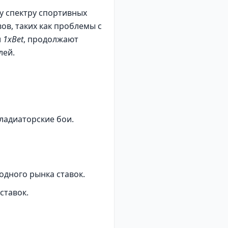
у спектру спортивных
ов, таких как проблемы с
и
1xBet
, продолжают
лей.
ладиаторские бои.
одного рынка ставок.
ставок.