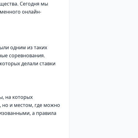
щества. Сегодня мы
еменного онлайн-
ыли одним из таких
ные соревнования.
которых делали ставки
ы, на которых
 но и местом, где можно
низованными, а правила