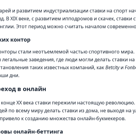
арей и развитием индустриализации ставки на спорт на
. В XIX веке, с развитием ипподромов и скачек, ставки
нглии. Этот период можно считать началом современно
ких контор
конторы стали неотъемлемой частью спортивного мира.
легальные заведения, где люди могли делать ставки на
становления таких известных компаний, как
Betcity
и
Fonb
аши дни.
реход в онлайн
в конце XX века ставки пережили настоящую революцию.
й по всему миру делать ставки из дома, не выходя на у
привело к созданию множества онлайн-букмекеров.
овы онлайн-беттинга