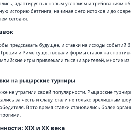
ялись, адаптируясь к новым условиям и требованиям об
ную историю беттинга, начиная с его истоков и до совр
аем сегодня.
авок
обы предсказать будущее, и ставки на исходы событий б
й Греции и Риме существовали формы ставок на спортив
мпийские игры привлекали тысячи зрителей, многие из 
авки на рыцарские турниры
акже не утратили своей популярности. Рыцарские турнир
лись за честь и славу, стали не только зрелищным шоу,
победителя. В это время ставки становились более орга
строгими.
ности: XIX и XX века