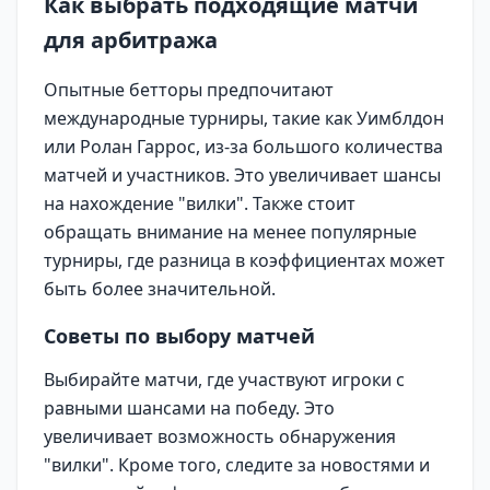
Как выбрать подходящие матчи
для арбитража
Опытные бетторы предпочитают
международные турниры, такие как Уимблдон
или Ролан Гаррос, из-за большого количества
матчей и участников. Это увеличивает шансы
на нахождение "вилки". Также стоит
обращать внимание на менее популярные
турниры, где разница в коэффициентах может
быть более значительной.
Советы по выбору матчей
Выбирайте матчи, где участвуют игроки с
равными шансами на победу. Это
увеличивает возможность обнаружения
"вилки". Кроме того, следите за новостями и