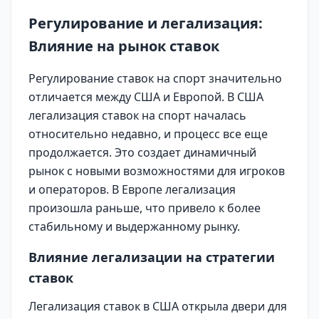
Регулирование и легализация:
Влияние на рынок ставок
Регулирование ставок на спорт значительно
отличается между США и Европой. В США
легализация ставок на спорт началась
относительно недавно, и процесс все еще
продолжается. Это создает динамичный
рынок с новыми возможностями для игроков
и операторов. В Европе легализация
произошла раньше, что привело к более
стабильному и выдержанному рынку.
Влияние легализации на стратегии
ставок
Легализация ставок в США открыла двери для