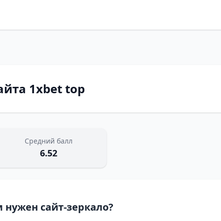
айта 1xbet top
Средний балл
6.52
м нужен сайт-зеркало?