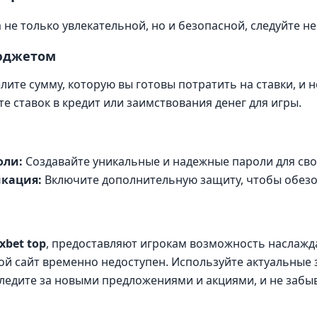
 не только увлекательной, но и безопасной, следуйте 
бюджетом
ите сумму, которую вы готовы потратить на ставки, и 
е ставок в кредит или заимствования денег для игры.
оли:
Создавайте уникальные и надежные пароли для сво
кация:
Включите дополнительную защиту, чтобы обезоп
xbet top
, предоставляют игрокам возможность наслаж
ной сайт временно недоступен. Используйте актуальные 
следите за новыми предложениями и акциями, и не забыв