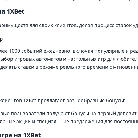
а 1XBet
реимуществ для своих клиентов, делая процесс ставок 
р
лее 1000 событий ежедневно, включая популярные и ред
бор игровых автоматов и настольных игр для любителе
делать ставки в режиме реального времени с мгновен
клиентов 1XBet предлагает разнообразные бонусы:
вые пользователи получают бонусы на первый депозит.
ярные акции и специальные предложения для постоянн
гре на 1XBet