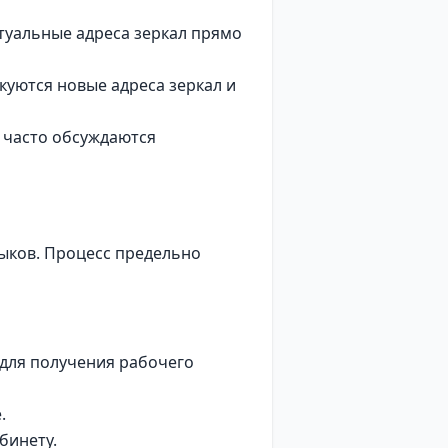
ктуальные адреса зеркал прямо
куются новые адреса зеркал и
 часто обсуждаются
выков. Процесс предельно
для получения рабочего
.
бинету.