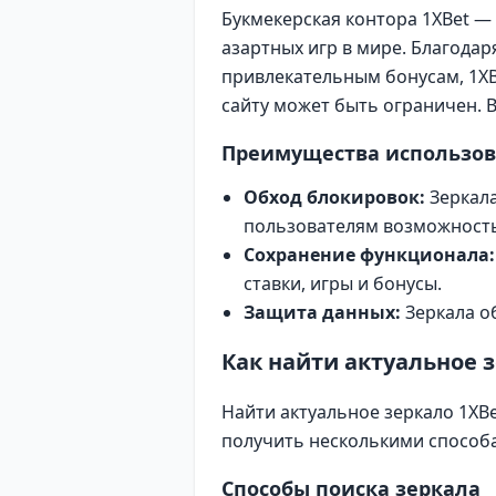
Букмекерская контора 1XBet —
азартных игр в мире. Благод
привлекательным бонусам, 1XB
сайту может быть ограничен. В
Преимущества использов
Обход блокировок:
Зеркала
пользователям возможность 
Сохранение функционала:
ставки, игры и бонусы.
Защита данных:
Зеркала об
Как найти актуальное з
Найти актуальное зеркало 1XB
получить несколькими способ
Способы поиска зеркала