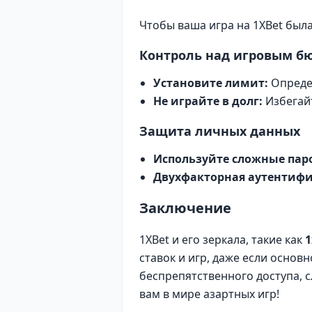
Чтобы ваша игра на 1XBet была
Контроль над игровым 
Установите лимит:
Определ
Не играйте в долг:
Избегайт
Защита личных данных
Используйте сложные пар
Двухфакторная аутентифи
Заключение
1XBet и его зеркала, такие как
1
ставок и игр, даже если основ
беспрепятственного доступа, 
вам в мире азартных игр!