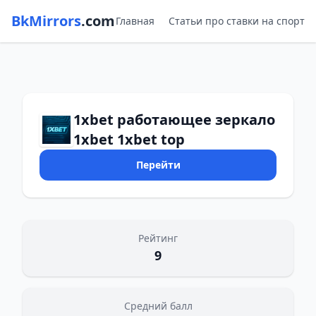
BkMirrors
.com
Главная
Статьи про ставки на спорт
1xbet работающее зеркало
1xbet 1xbet top
Перейти
Рейтинг
9
Средний балл