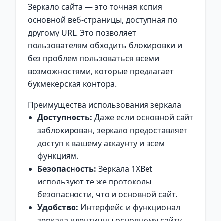
Зеркало сайта — это точная копия
основной веб-страницы, доступная по
другому URL. Это позволяет
пользователям обходить блокировки и
без проблем пользоваться всеми
возможностями, которые предлагает
букмекерская контора.
Преимущества использования зеркала
Доступность:
Даже если основной сайт
заблокирован, зеркало предоставляет
доступ к вашему аккаунту и всем
функциям.
Безопасность:
Зеркала 1XBet
используют те же протоколы
безопасности, что и основной сайт.
Удобство:
Интерфейс и функционал
зеркала идентичны основному сайту,