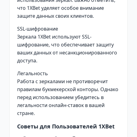
использования зеркал. Важно отметить,
что 1XBet уделяет особое внимание
защите данных своих клиентов.
SSL-шифрование
Зеркала 1XBet используют SSL-
шифрование, что обеспечивает защиту
ваших данных от несанкционированного
доступа.
Легальность
Работа с зеркалами не противоречит
правилам букмекерской конторы. Однако
перед использованием убедитесь в
легальности онлайн-ставок в вашей
стране.
Советы для Пользователей 1XBet