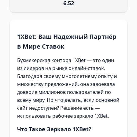
6.52
1XBet: Ваш Надежный Партнёр
в Мире Ставок
Букмекерская контора 1XBet — это один
из лидеров на рынке онлайн-ставок.
Благодаря своему многолетнему опыту и
множеству предложений, она завоевала
доверие миллионов пользователей по
всему миру. Но что делать, если основной
сайт недоступен? Решение есть —
использовать рабочее зеркало 1XBet.
Что Такое Зеркало 1XBet?