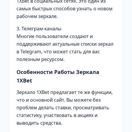
1XBet в социальных сетях. Это один из
самых быстрых способов узнать о новом
рабочем зеркале.
3. Телеграм-каналы
Многие пользователи создают и
поддерживают актуальные списки зеркал
в Telegram, что может стать для вас
полезным ресурсом.
Особенности Работы Зеркала
1XBet
Зеркало 1XBet предлагает те же функции,
что и основной сайт. Вы можете без
проблем делать ставки, просматривать
статистику, участвовать в акциях и
выводить средства.