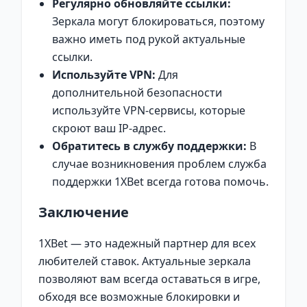
Регулярно обновляйте ссылки:
Зеркала могут блокироваться, поэтому
важно иметь под рукой актуальные
ссылки.
Используйте VPN:
Для
дополнительной безопасности
используйте VPN-сервисы, которые
скроют ваш IP-адрес.
Обратитесь в службу поддержки:
В
случае возникновения проблем служба
поддержки 1XBet всегда готова помочь.
Заключение
1XBet — это надежный партнер для всех
любителей ставок. Актуальные зеркала
позволяют вам всегда оставаться в игре,
обходя все возможные блокировки и