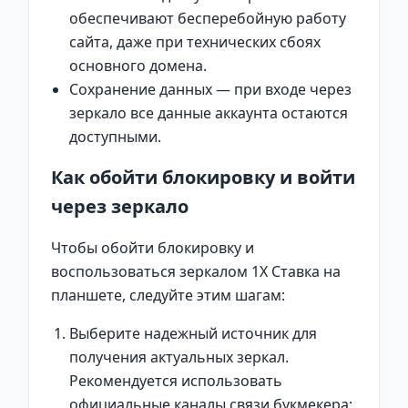
обеспечивают бесперебойную работу
сайта, даже при технических сбоях
основного домена.
Сохранение данных — при входе через
зеркало все данные аккаунта остаются
доступными.
Как обойти блокировку и войти
через зеркало
Чтобы обойти блокировку и
воспользоваться зеркалом 1Х Ставка на
планшете, следуйте этим шагам:
Выберите надежный источник для
получения актуальных зеркал.
Рекомендуется использовать
официальные каналы связи букмекера: