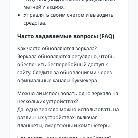
матчей и акциях.
Управлять своим счетом и выводить
средства.
Часто задаваемые вопросы (FAQ)
Как часто обновляются зеркала?
Зеркала обновляются регулярно, чтобы
обеспечить бесперебойный доступ к
сайту. Следите за обновлениями через
официальные каналы букмекера.
Можно ли использовать одно зеркало на
нескольких устройствах?
Да, одно зеркало можно использовать на
различных устройствах, включая
планшеты, смартфоны и компьютеры.