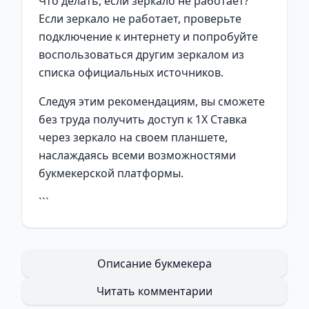
Что делать, если зеркало не работает?
Если зеркало не работает, проверьте
подключение к интернету и попробуйте
воспользоваться другим зеркалом из
списка официальных источников.
Следуя этим рекомендациям, вы сможете
без труда получить доступ к 1Х Ставка
через зеркало на своем планшете,
наслаждаясь всеми возможностями
букмекерской платформы.
```
Описание букмекера
Читать комментарии