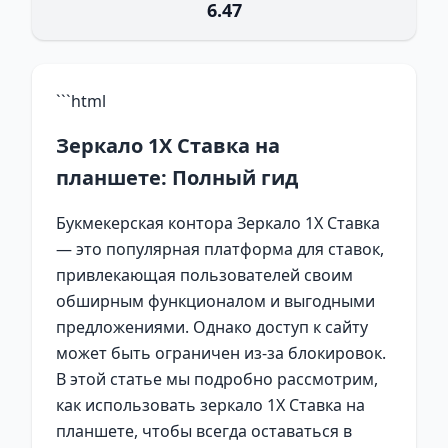
6.47
```html
Зеркало 1Х Ставка на
планшете: Полный гид
Букмекерская контора Зеркало 1Х Ставка
— это популярная платформа для ставок,
привлекающая пользователей своим
обширным функционалом и выгодными
предложениями. Однако доступ к сайту
может быть ограничен из-за блокировок.
В этой статье мы подробно рассмотрим,
как использовать зеркало 1Х Ставка на
планшете, чтобы всегда оставаться в