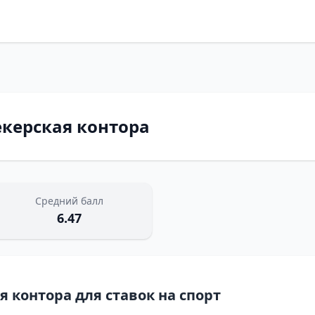
екерская контора
Средний балл
6.47
я контора для ставок на спорт