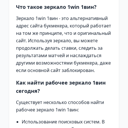
Что такое зеркало 1win 1вин?
Зеркало 1win 1вин - это альтернативный
адрес сайта букмекера, который работает
на том же принципе, что и оригинальный
сайт. Используя зеркало, вы можете
продолжать делать ставки, следить за
результатами матчей и наслаждаться
другими возможностями букмекера, даже
если основной сайт заблокирован.
Как найти рабочее зеркало 1вин
сегодня?
Существует несколько способов найти
рабочее зеркало 1win 1вин:
Использование поисковых систем. В