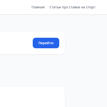
Главная
Статьи про ставки на спорт
Перейти