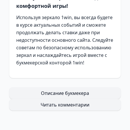
комфортной игры!
Используя зеркало 1win, вы всегда будете
в курсе актуальных событий и сможете
продолжать делать ставки даже при
недоступности основного сайта. Следуйте
советам по безопасному использованию
зеркал и наслаждайтесь игрой вместе с
букмекерской конторой 1win!
Описание букмекера
Читать комментарии