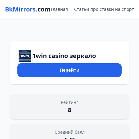
BkMirrors
.com
Главная
Статьи про ставки на спорт
1win casino зеркало
Перейти
Рейтинг
8
Средний балл